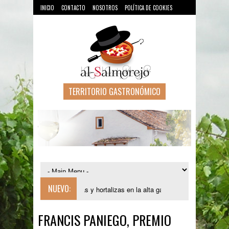
INICIO
CONTACTO
NOSOTROS
POLÍTICA DE COOKIES
TERRITORIO GASTRONÓMICO
NUEVO:
postar por las frutas y hortalizas en la alta gastronomía
Ángel León y 
FRANCIS PANIEGO, PREMIO