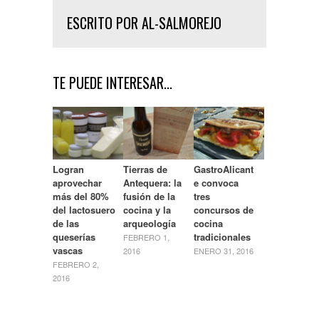
ESCRITO POR AL-SALMOREJO
TE PUEDE INTERESAR...
Logran
Tierras de
GastroAlicant
aprovechar
Antequera: la
e convoca
más del 80%
fusión de la
tres
del lactosuero
cocina y la
concursos de
de las
arqueología
cocina
queserías
tradicionales
FEBRERO 1,
vascas
2016
ENERO 31, 2016
FEBRERO 2,
2016